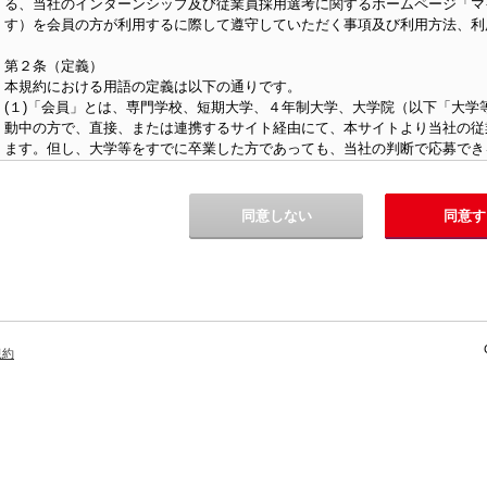
る、当社のインターンシップ及び従業員採用選考に関するホームページ「マ
す）を会員の方が利用するに際して遵守していただく事項及び利用方法、利
第２条（定義）
本規約における用語の定義は以下の通りです。
(１)「会員」とは、専門学校、短期大学、４年制大学、大学院（以下「大学
動中の方で、直接、または連携するサイト経由にて、本サイトより当社の従
ます。但し、大学等をすでに卒業した方であっても、当社の判断で応募でき
(２)「個人情報」とは、会員に関する情報であって、当該情報を構成する氏
学校名、生年月日、及びその他の記述等により当該会員を識別できるもの（
情報と照合することにより当該個人を識別できるものを含みます）をいいま
同意しない
同意す
第３条（規約の遵守）
１．会員は、本規約を理解し、その内容をすべて同意した上で、本サイトを
しなければなりません。
２．会員が本サイトを利用したときは、本規約の内容をすべて同意し、また
す。
規約
３．本規約に規定していない本サイトの利用条件は、当社がその都度定めま
遵守事項なども本規約と同一の効力があるものとし、本規約と同様に扱うも
４．本サイト上に本規約と異なる定めがある場合、または本規約に記載され
優先して適用されます。
５．当社は、変更が会員の一般の利益に適合するとき、またはその他合理的
きるものとします。この場合、当社は変更前に、あらかじめ変更日を定めた
告知します。