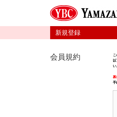
新規登録
会員規約
こ
以
い
募
手