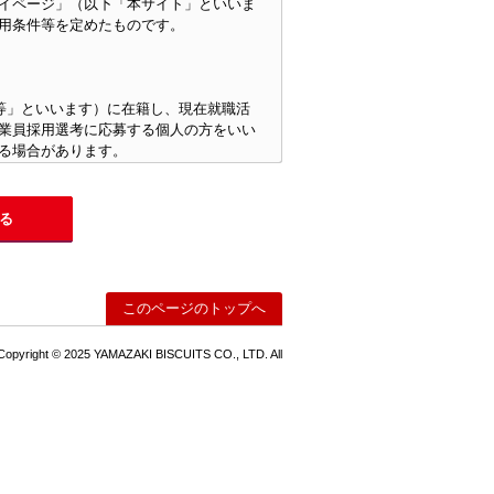
イページ」（以下「本サイト」といいま
用条件等を定めたものです。
等」といいます）に在籍し、現在就職活
業員採用選考に応募する個人の方をいい
る場合があります。
名、住所、電話番号、メールアドレス、
当該情報のみでは識別できないが、他の
す。
る
利用するものとし、また、本規約を遵守
このページのトップへ
遵守することに同意したものとみなしま
Copyright © 2025 YAMAZAKI BISCUITS CO., LTD. All
す。当社が別途定める利用条件、規約、
のとします。
ていない定めがある場合は、その定めが
なものであるときには、本規約を変更で
うえで、変更後の規約を本サイト上にて