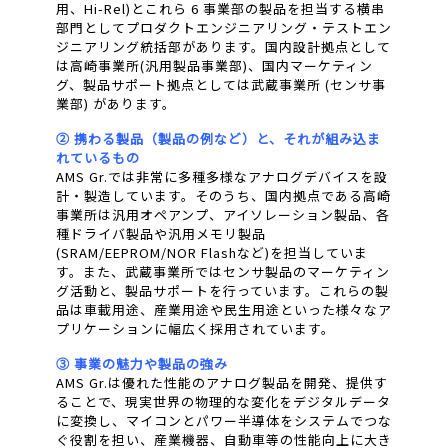
用、Hi-Rel)とこれら 6 事業部の製品を担当する横串
部門としてプロダクトエンジニアリング・テストエン
ジニアリング統括部があります。国内設計拠点として
は高崎事業所(汎用製品事業部)、国内マーケティン
グ、製品サポート拠点としては武蔵事業所 (センサ事
業部) があります。
② 携わる製品（製品の例など）と、それが組み込ま
れているもの
AMS Gr.では非常に多種多様なアナログデバイスを設
計・製造しています。そのうち、国内拠点である高崎
事業所は汎用オペアンプ、アイソレーション製品、各
種ドライバ製品や汎用メモリ製品
(SRAM/EEPROM/NOR Flashなど)を担当していま
す。また、武蔵事業所ではセンサ製品のマーケティン
グ活動と、製品サポートを行っています。これらの製
品は車載用途、産業用途や民生用途といった様々なア
プリケーションに幅広く採用されています。
③ 事業の魅力や製品の強み
AMS Gr.は優れた性能のアナログ製品を開発、提供す
ることで、現実世界の物理的な変化をデジタルデータ
に変換し、マイコンとパワー半導体をシステムでつな
ぐ役割を担い、産業機器、自動車等の性能向上に大き