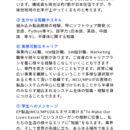
います。構成員も現在は約7割が日本在住ですが、今
後他地域の比率が上がってくるものと考えます。
⑤ 生かせる知識やスキル
組み込み製品開発の経験、特にソフトウェア開発 (C
言語、Python等々)、語学力 (日本語、英語、中国
語 等々)、半導体に関する知識
⑥ 実現可能なキャリア
事業内にAE職、HW設計職、SW設計職、Marketing
職等々様々な役割があります。ご自身のキャリアプラ
ンを基に様々な経験をこなしていくこともできます
し、専門を突きつめていくこともできます。非常に幅
広い事業を展開しているということで多様な選択肢が
あると考えて頂いて結構です。MCU/MPUがお客様の
製品システムの中心に位置づけられることから半導体
のみならず組込まれるシステム全体の知識・経験を身
につけることもできます。
⑦ 学生へのメッセージ
EP製品(MCU/MPU)はルネサス掲げる“To Make Our
Lives Easier”というスローガンの根幹に位置し、私
たちの生活の様々なエリアに”知能“を与えます。業界
の、そして世界の先頭に立ち、あらゆる場所で見える