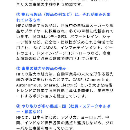
ネサスの事業の中核を担う領域です。
② 携わる製品（製品の例など）と、それが組み込ま
れているもの
HPCが開発する製品は、世界中の自動車メーカーや部
品サプライヤーに採用され、多くの車種に搭載されて
います。 MCUはボディ制御、パワートレイン、シャ
ーシ制御など、安全性・信頼性が求められる領域で使
用され、 SoCはADAS、インフォテインメント、ゲー
トウェイ、ドメイン/ゾーンコントローラなど、高度
な演算処理が必要な領域で使用されています。
③ 事業の魅力や製品の強み
HPCの最大の魅力は、自動車業界の未来を形作る最先
端の技術に携われることです。CASE（Connected,
Autonomous, Shared, Electric）という大きな技術
トレンドに対応する高性能半導体を開発し、業界をリ
ードするポジションを確立しています。
④ やり取りが多い拠点・国（社員・ステークホルダ
ー・顧客など）
HPCは、日本をはじめ、アメリカ、ヨーロッパ、中
国、インドなど世界各国の拠点と連携しながら、グロ
ーバルに事業を展開しています。