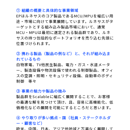
① 組織の概要と具体的な事業領域
EPはルネサスのコア製品であるMCU/MPUを幅広い用
途・市場に向けて事業展開しています。ルネサスがタ
ーゲットとする組み込み製品市場において、通常
MCU・MPUは最初に選定される製品群であり、ルネ
サスの持つ包括的なポートフォリオを売り込む先頭に
位置づけられます。
② 携わる製品（製品の例など）と、それが組み込ま
れているもの
白物家電、TV他民生製品、電力・ガス・水道メータ
ー、製造設備や物流設備で使われる制御製品、オフィ
スの空調・照明・セキュリティ設備、自動車のボディ
制御 等々
③ 事業の魅力や製品の強み
製品群をScalableに幅広く展開することで、お客様
の最適な解を見つけて頂け、且、容易に高機能化、低
価格化などの展開を可能にするところだと思います。
④ やり取りが多い拠点・国（社員・ステークホルダ
ー・顧客など）
欧米、中国、日本、アジア他地域と万遍なく展開して