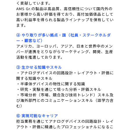
く貢献しています。
AMS Gr.の製品は高品質、高信頼性について国内外の
お客様から高い評価を得ており、高付加価値品として
高い利益率を得られる製品ラインナップを保有してい
ます。
④ やり取りが多い拠点・国（社員・ステークホルダ
ー・顧客など）
アメリカ、ヨーロッパ、アジア、日本と世界中のメン
バーが連携をとりながらマーケティング、開発、生産
活動を推進しております。
⑤ 生かせる知識やスキル
・アナログデバイスの回路設計・レイアウト・評価に
関する知識やスキル
・半導体デバイスの物性に関する知識
・研究・実験を通じて培った分析・評価スキル
・市場分析（市場、競合及び技術トレンド）スキル及
び海外部門とのコミュニケーションスキル（語学力含
む）
⑥ 実現可能なキャリア
担当業務を通じてアナログデバイスの回路設計・レイ
アウト・評価に精通したプロフェッショナルになるこ