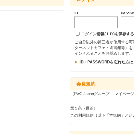
ID
PASSW
ログイン情報(ＩＤ)を保存する
ご自分以外の第三者が使用する可
ターネットカフェ・図書館等）を
インされることをお奨めします。
ID・PASSWORDを忘れた方
会員規約
【PwC Japanグループ 「マイペ
第１条（目的）
この利用規約（以下「本規約」といいま
グループ」といいます）が提供する
員採用選考に関するホームページ「