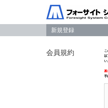
新規登録
会員規約
こ
以
い
募
手