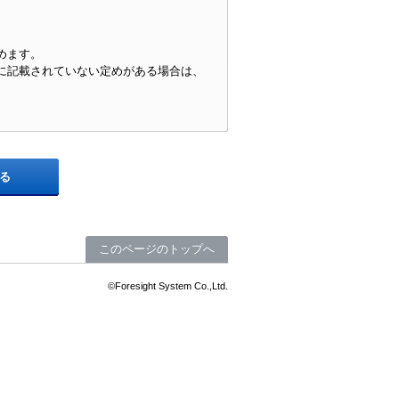
めます。
に記載されていない定めがある場合は、
る
に使用するIDであって、会員個人に発行
する法律（平成15年法律第57号）第2条
このページのトップへ
©Foresight System Co.,Ltd.
変更後の本規約に同意したものとみなし
ことを妨げるものではありません。
イトを通じて提供する情報の変更、当社
合理的である場合
利用その他適切な方法によって、本規約
ただし、前項第2号による変更を行うと