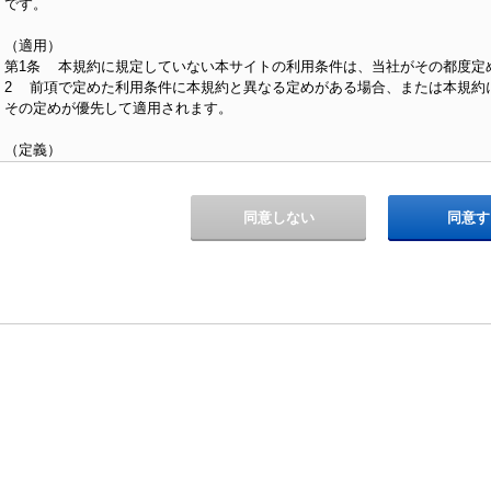
です。
（適用）
第1条 本規約に規定していない本サイトの利用条件は、当社がその都度定
2 前項で定めた利用条件に本規約と異なる定めがある場合、または本規約
その定めが優先して適用されます。
（定義）
第2条 本規約における用語の定義は以下の通りとします。
（1）「会員」とは、第4条第1項の利用登録を行った者をいいます。
（2）「応募」とは、当社の採用に応募する行為をいいます。
同意しない
同意す
（3）「会員ID」とは、本サイトを利用する際の認証時にパスワードととも
されるものをいいます。
（4）「本個人情報」とは、会員に関する情報であって、個人情報の保護に関
第1項に定義される「個人情報」に該当するものをいいます。
（本規約の変更）
第3条 当社は、次に掲げる場合には本規約を変更することができ、会員は
ます。ただし、本条は、当社が会員から個別に同意を得て本規約を変更する
（1）本規約の変更が、会員一般の利益に適合する場合
（2）本規約の変更が、本規約の目的に反せず、本サイトの仕様変更、本サ
の選考プロセスの変更または法令の改正等の事情を含め、諸事情に照らして
2 当社は、前項の変更を行う場合、本サイトへの掲示または電子メールの
を変更する旨および変更日、ならびに変更後の本規約の内容を周知します。